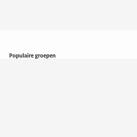
Populaire groepen
Caravans & campers
Overige
Overige
Algemene voorwaarden
Adresgegevens
Maat Caravans