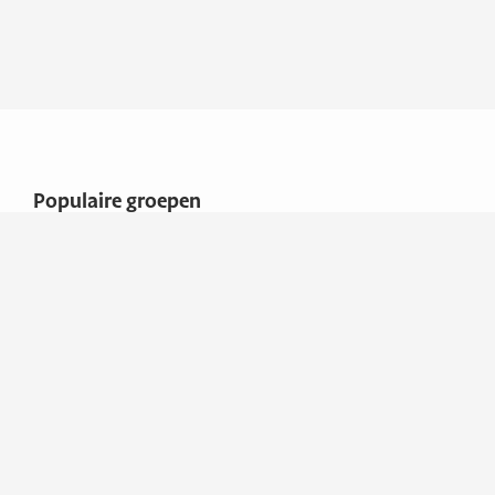
Populaire groepen
Caravans & campers
Overige
Overige
Algemene voorwaarden
Adresgegevens
Maat Caravans